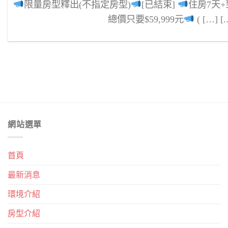
限量房型釋出(不指定房型)
[已結束]
住房7天+
總價只要$59,999元
( […] [..
網站選單
首頁
最新消息
環境介紹
房型介紹