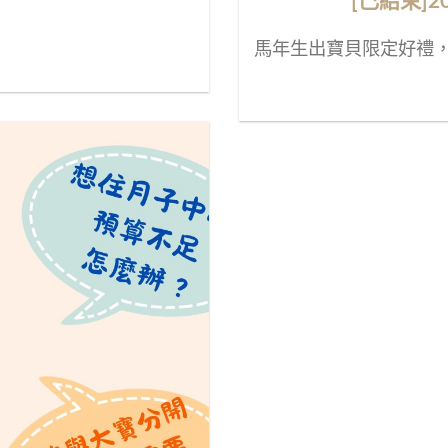
[已結束]
馬年生出寶貝限定好禮，