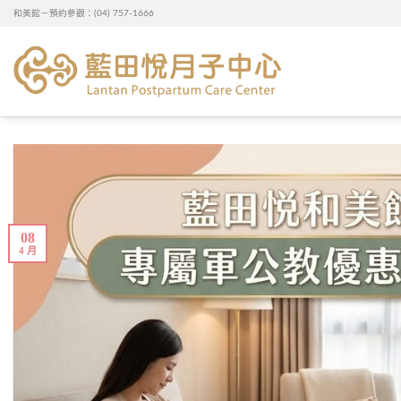
Skip
和美館－預約參觀：(04) 757-1666
to
content
08
4 月