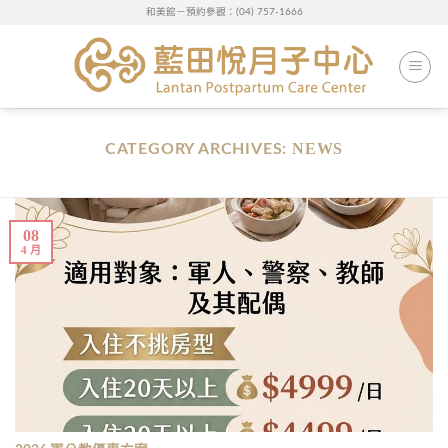
Skip
和美館－預約參觀：(04) 757-1666
to
content
NEWS
CATEGORY ARCHIVES:
08
4 月