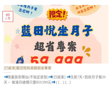
09
5 月
[已結束]藍田悅和美館超省專案
限量房型釋出(不指定房型)
[已結束]
住房7天+到府月子餐20
天， 做滿月總價只要$59,999元
( […] [...]